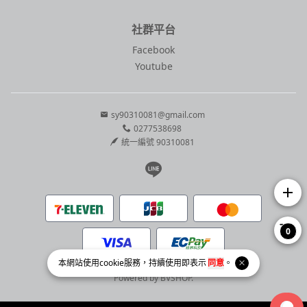
社群平台
Facebook
Youtube
sy90310081@gmail.com
0277538698
統一編號 90310081
Line page
add
0
本網站使用
cookie
服務，持續使用即表示
同意
。
Copyright © 2026 懶骨頭居家選物 All Rights Reserved.
Powered by
BVSHOP
.