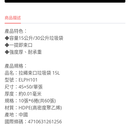
商品描述
產品特色：
◆容量15公升/30公升垃圾袋
◆一提即束口
◆強度厚、耐承重
產品規格：
品名：拉繩束口垃圾袋 15L
型號：ELPH101
尺寸：45×50/單張
厚度：約0.01毫米
規格：10張*6捲(共60張)
材質：HDPE(高密度聚乙烯)
產地：中國
國際條碼：4710631261256