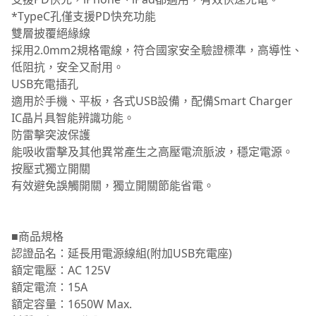
*TypeC孔僅支援PD快充功能
雙層披覆絕緣線
採用2.0mm2規格電線，符合國家安全驗證標準，高導性、
低阻抗，安全又耐用。
USB充電插孔
適用於手機、平板，各式USB設備，配備Smart Charger
IC晶片具智能辨識功能。
防雷擊突波保護
能吸收雷擊及其他異常產生之高壓電流脈波，穩定電源。
按壓式獨立開關
有效避免誤觸開關，獨立開關節能省電。
■商品規格
認證品名：延長用電源線組(附加USB充電座)
額定電壓：AC 125V
額定電流：15A
額定容量：1650W Max.